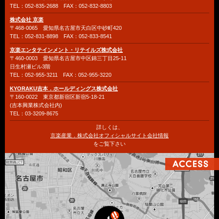
TEL：052-835-2688 FAX：052-832-8803
株式会社 京楽
〒468-0065 愛知県名古屋市天白区中砂町420
TEL：052-831-8898 FAX：052-833-8541
京楽エンタテインメント・リテイルズ株式会社
〒460-0003 愛知県名古屋市中区錦三丁目25-11
日生村瀬ビル3階
TEL：052-955-3211 FAX：052-955-3220
KYORAKU吉本．ホールディングス株式会社
〒160-0022 東京都新宿区新宿5-18-21
(吉本興業株式会社内)
TEL：03-3209-8675
詳しくは、
京楽産業．株式会社オフィシャルサイト会社情報
をご覧下さい