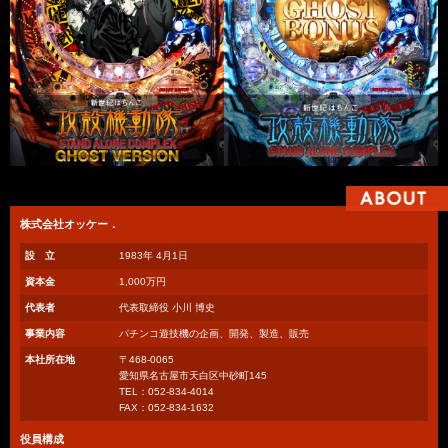
株式会社オッケー．
設 立
1983年 4月1日
資本金
1,000万円
代表者
代表取締役 小川 博史
事業内容
パチンコ遊技機の企画、開発、製造、販売
本社所在地
〒468-0065
愛知県名古屋市天白区中砂町145
TEL：052-834-4014
FAX：052-834-1632
役員構成