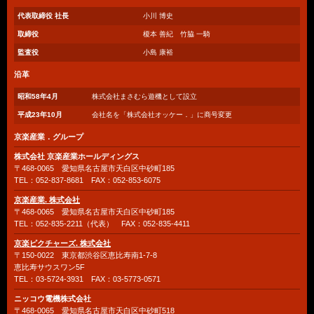
代表取締役 社長
小川 博史
取締役
榎本 善紀 竹脇 一騎
監査役
小島 康裕
沿革
昭和58年4月
株式会社まさむら遊機として設立
平成23年10月
会社名を「株式会社オッケー．」に商号変更
京楽産業．グループ
株式会社 京楽産業ホールディングス
〒468-0065 愛知県名古屋市天白区中砂町185
TEL：052-837-8681 FAX：052-853-6075
京楽産業. 株式会社
〒468-0065 愛知県名古屋市天白区中砂町185
TEL：052-835-2211（代表） FAX：052-835-4411
京楽ピクチャーズ. 株式会社
〒150-0022 東京都渋谷区恵比寿南1-7-8
恵比寿サウスワン5F
TEL：03-5724-3931 FAX：03-5773-0571
ニッコウ電機株式会社
〒468-0065 愛知県名古屋市天白区中砂町518