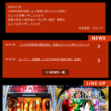
2026.07.29
令和8年熊本地震により被害を受けられた皆様に、
心よりお見舞い申し上げます。
皆様の安全と被災地の一日も早い復旧・復興を
心よりお祈り申し上げます。
京楽産業．グループ
26.07.06
〈L ULTRAMAN 最終決戦〉全国のホールで導入スタート!!
26.06.26
オッケー．新機種〈L ULTRAMAN 最終決戦〉登場!!