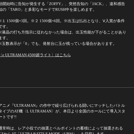
動開始時に告知が発生する「ZOFFY」、突然告知の「JACK」、違和感告
知の「TARO」と多彩なモードでRUSH中を楽しめます。
※１ 1500個×3回。※２ 1500個×6回。※出玉は払出となり、Ⅴ入賞が条件
です。
※液晶の打ち方指示に従わなかった場合は、出玉性能が下がることがあり
ます。
※玉数表示が「0」でも、発射台に玉が残っている場合があります。
〈e ULTRAMAN 4500超ライト〉はこちら
アニメ『ULTRAMAN』の作中で繰り広げられる闘いにマッチしたバトル
タイプのAT機〈L ULTRAMAN〉が、本日より全国のホールにて導入スタ
ートです!!
通常時は、レア小役での抽選とベルポイントの蓄積によって抽選される
CZからAT「ULTRA BATTLE MODE（UBM）」を目指します。