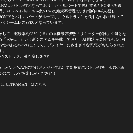
UBMはバトルATとなっており、バトルパートで勝利するとBONUSを獲
得。ATレベル(約60％～約91％)の継続率管理で、純増約4.0枚の疑似
BONUSとバトルパートがループし、ウルトラマンが倒れない限り続いて
いくシームレスSPECとなっています。
そして、継続率約93％（※）の本機最強状態「リミッター解除」の鍵とな
る「WAVE」という新システムを搭載しており、AT開始時に付与される可
能性のあるWAVEによって、プレイヤーにさまざまな恩恵がもたらされま
す。
※Vストック、引き戻しを含む
ATレベル×WAVEの掛け合わせが生み出す新感覚のバトルATを、ぜひお近
くのホールでお楽しみください!!
〈L ULTRAMAN〉はこちら