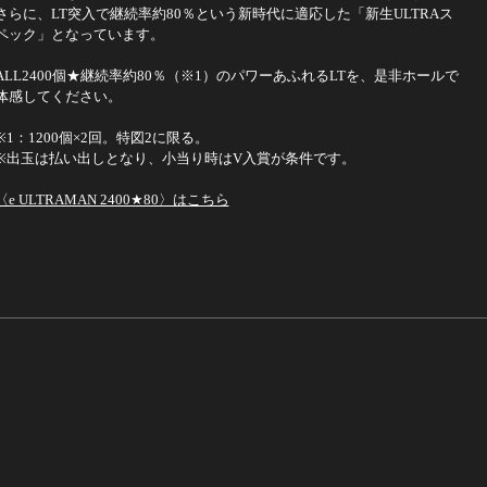
さらに、LT突入で継続率約80％という新時代に適応した「新生ULTRAス
ペック」となっています。
ALL2400個★継続率約80％（※1）のパワーあふれるLTを、是非ホールで
体感してください。
※1：1200個×2回。特図2に限る。
※出玉は払い出しとなり、小当り時はV入賞が条件です。
〈e ULTRAMAN 2400★80〉はこちら