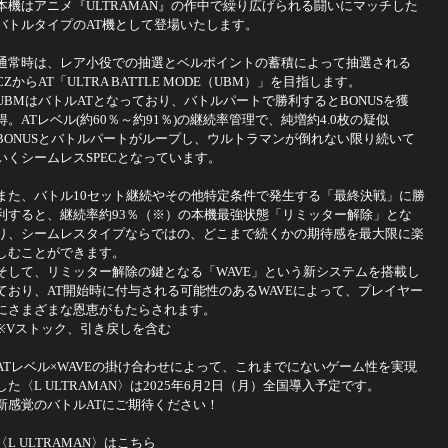
本機はアニメ『ULTRAMAN』の作中で繰り広げられる闘いにマッチした
バトルタイプのAT機として登場いたします。
通常時は、レア小役での抽選とベルポイントの蓄積によって抽選される
CZからAT「ULTRA BATTLE MODE（UBM）」を目指します。
UBMはバトルATとなっており、バトルパートで勝利するとBONUSを獲
得。ATレベル(約60％～約91％)の継続率管理で、純増約4.0枚の疑似
BONUSとバトルパートがループし、ウルトラマンが倒れない限り続いて
いくシームレスSPECとなっています。
また、バトル10セット継続やその他特定条件で発生する「最終決戦」に勝
利すると、継続率約93％（※）の本機最強状態「リミッター解除」とな
り、シームレスタイプならではの、どこまで続くかの期待感を最大限に楽
しむことができます。
そして、リミッター解除の鍵となる「WAVE」という新システムを搭載し
ており、AT開始時に付与される可能性のあるWAVEによって、プレイヤー
にさまざまな恩恵がもたらされます。
※Vストック、引き戻しを含む
ATレベル×WAVEの掛け合わせによって、これまでにないゲーム性を実現
した〈L ULTRAMAN〉は2025年6月2日（月）全国導入予定です。
新感覚のバトルATにご期待ください！
〈L ULTRAMAN〉はこちら