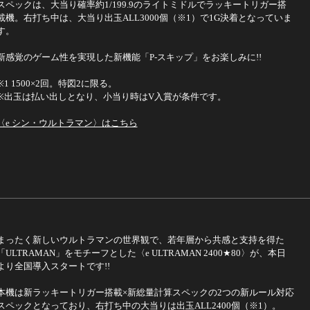
スペックは、大当り確率約1/199.9のライトミドルでラッキートリガー搭
載機。右打ち中は、大当り出玉ALL3000個（※1）で1G決着となっていま
す。
新感覚のゲーム性を実現した新機能「P-スキップ」をお楽しみに!!
※1 1500×2回。特図2に限る。
※出玉は払い出しとなり、小当り時はV入賞が条件です。
〈e シン・ウルトラマン〉はこちら
まったく新しいウルトラマンの世界観で、若年層から共感と支持を得た
「ULTRAMAN」をモチーフとした〈e ULTRAMAN 2400★80〉が、本日
より全国導入スタートです!!
本機は新ラッキートリガー搭載×新総量計算スペックの2つの新ルール対応
スペックとなっており、右打ち中の大当りは出玉ALL2400個（※1）。