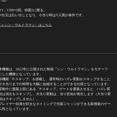
いね!!
※1：1500×2回。特図2に限る。
※出玉は払い出しとなり、小当り時はV入賞が条件です。
〈e シン・ウルトラマン〉はこちら
本機種は、2022年に公開された映画『シン・ウルトラマン』をモチーフ
にした機種となっています。
新機能「P-スキップ」を搭載し、通常時のハズレ変動をスキップすること
で大当りまでの時間を大幅に短縮することができる仕様となっています。
変動中に盤面上部にある「P-スキップ」ゲートを通過させると、ハズレ変
動は演出をスキップし、大当り変動は、当り告知が発生します（大当り変
動はスキップしません）。
プレイヤー自身が好きなタイミングで当落ジャッジができる新感覚のゲー
ム性となっています。