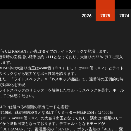
2026
2025
「e ULTRAMAN」が直LTタイプのライトスペックで登場します。
通常時の図柄揃い確率は約1/111となっており、大当りの33％でLTに突入
します。
RUSH中の大当り出玉は4500個（※１）もしくは9000個（※２）とライト
スペックながら魅力的な出玉性能を誇ります。
また、「ライトスペック」 × 「P-スキップ機能」で、通常時の圧倒的な時
間効率化を実現。
ライトスペックのリミッターを解除したウルトラスペックを是非、ホール
にてご体感ください。
●LT中は選べる6種類の演出モードを搭載!!
ST10回、継続率約50％となるLT「リミッター解除RUSH」は4500個
（※1）or9000個（※2）の大当り出玉となっており、演出は6種類のモー
ドから選択可能となっております。デフォルトとなるモードが
「ULTRAMAN」で、復活重視の「SEVEN」、ボタン告知の「ACE」、変