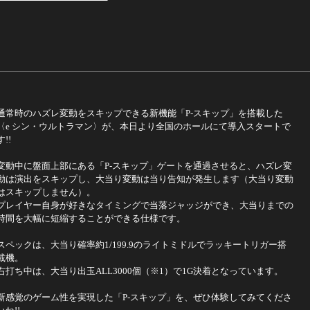
通常時のハズレ変動をスキップできる新機能「P-スキップ」を搭載した
〈e シン・ウルトラマン〉が、本日より全国のホールにて導入スタートで
す!!
変動中に盤面上部にある「P-スキップ」ゲートを通過させると、ハズレ変
動は演出をスキップし、大当り変動は当り告知が発生します（大当り変動
はスキップしません）。
プレイヤー自身が好きなタイミングで当落ジャッジができ、大当りまでの
時間を大幅に短縮することができる仕様です。
スペックは、大当り確率約1/199.9のライトミドルでラッキートリガー搭
載機。
右打ち中は、大当り出玉ALL3000個（※1）で1G決着となっています。
新感覚のゲーム性を実現した「P-スキップ」を、ぜひ体験してみてくださ